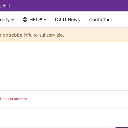
ch.it
urity
HELP!
IT News
Contattaci
otrebbe influire sul servizio.
licca per ordinare