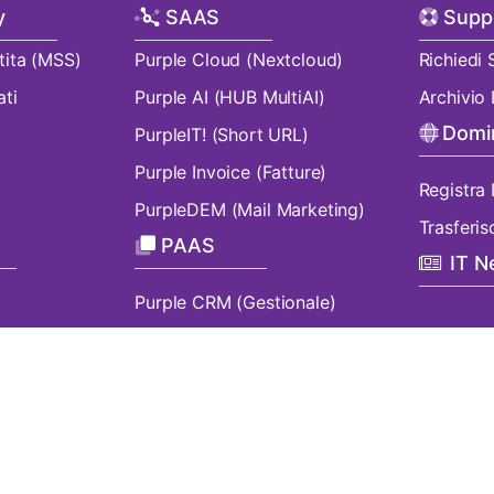
y
SAAS
Supp
tita (MSS)
Purple Cloud (Nextcloud)
Richiedi
ati
Purple AI (HUB MultiAI)
Archivi
Domi
PurpleIT! (Short URL)
Purple Invoice (Fatture)
Registra
PurpleDEM (Mail Marketing)
Trasferis
PAAS
IT 
Purple CRM (Gestionale)
Whistleblower Software