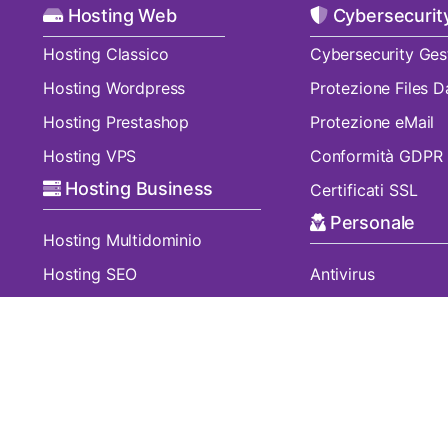
Hosting Web
Cybersecurit
Hosting Classico
Cybersecurity Ges
Hosting Wordpress
Protezione Files D
Hosting Prestashop
Protezione eMail
Hosting VPS
Conformità GDPR
Hosting Business
Certificati SSL
Personale
Hosting Multidominio
Hosting SEO
Antivirus
VPS Server
Purple VPN
Cloud Server
Nord VPN