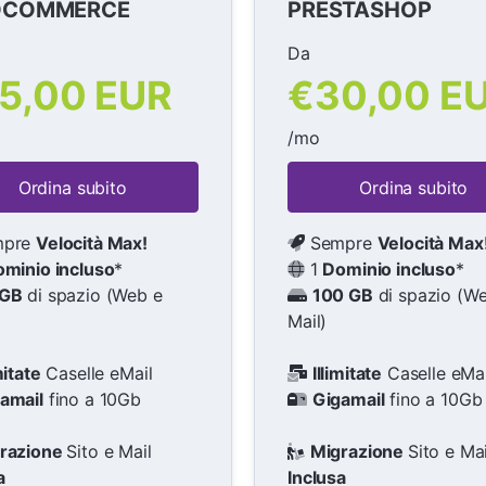
COMMERCE
PRESTASHOP
Da
5,00 EUR
€30,00 E
/mo
Ordina subito
Ordina subito
pre
Velocità Max!
Sempre
Velocità Max
minio incluso
*
1
Dominio incluso
*
 GB
di spazio (Web e
100 GB
di spazio (W
Mail)
mitate
Caselle eMail
Illimitate
Caselle eMai
amail
fino a 10Gb
Gigamail
fino a 10Gb
razione
Sito e Mail
Migrazione
Sito e Mai
a
Inclusa