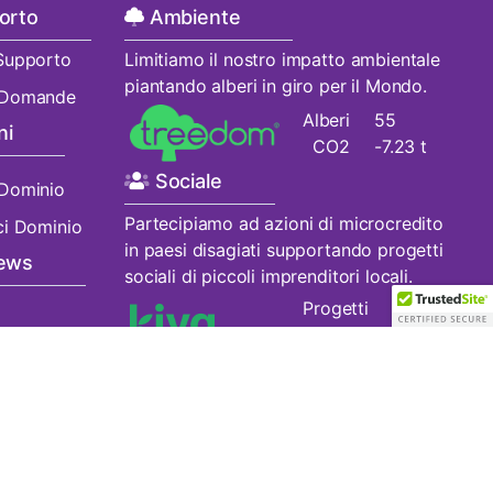
orto
Ambiente
 Supporto
Limitiamo il nostro impatto ambientale
piantando alberi in giro per il Mondo.
o Domande
Alberi
55
ni
CO2
-7.23 t
Sociale
 Dominio
Partecipiamo ad azioni di microcredito
ci Dominio
in paesi disagiati supportando progetti
News
sociali di piccoli imprenditori locali.
Progetti
15
Finanziati
We
Are
Purple
!
Purple Tech BV
L'Aquila // Perugia // Terni
+39.0753767395