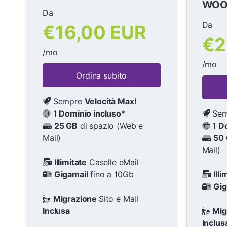
WOO
Da
Da
€16,00 EUR
€2
/mo
/mo
Ordina subito
Sempre
Velocità Max!
1
Dominio incluso
*
Sem
25 GB
di spazio (Web e
1
Do
Mail)
50
Mail)
Illimitate
Caselle eMail
Gigamail
fino a 10Gb
Illi
Gig
Migrazione
Sito e Mail
Inclusa
Mig
Inclus