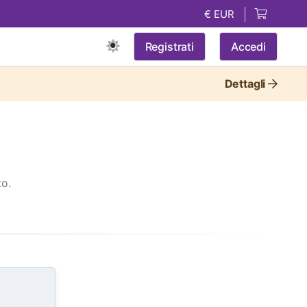
€ EUR
Registrati
Accedi
Dettagli
to.