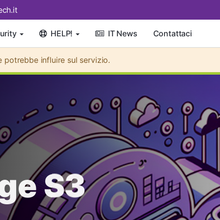
ch.it
urity
HELP!
IT News
Contattaci
otrebbe influire sul servizio.
age S3