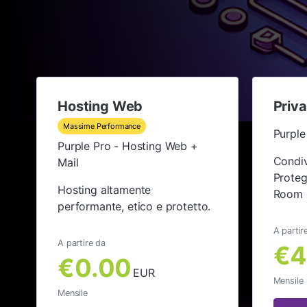
Hosting Web
Priv
Massime Performance
Purple
Purple Pro - Hosting Web +
Condiv
Mail
Protegg
Hosting altamente
Room d
performante, etico e protetto.
A partir
A partire da
€4
€0.00
EUR
Mensile
Mensile