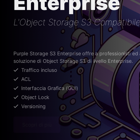
Enterprise
L'Object Storage S3 Compatibile
Purple Storage S3 Enterprise offre a professionisti ed
soluzione di Object Storage S3 di livello Enterprise.
Traffico incluso
ACL
Interfaccia Grafica (GUI)
Object Lock
Versioning
Scopri di più