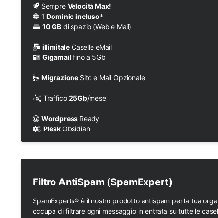
Sempre
Velocità Max!
1
Dominio incluso
*
10 GB
di spazio (Web e Mail)
illimitale
Caselle eMail
Gigamail
fino a 5Gb
Migrazione
Sito e Mail Opzionale
Traffico
25Gb
/mese
Wordpress
Ready
Plesk
Obsidian
Filtro AntiSpam (SpamExpert)
SpamExperts® è il nostro prodotto antispam per la tua organiz
occupa di filtrare ogni messaggio in entrata su tutte le cas