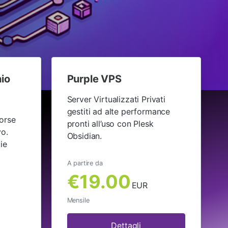
io
Purple VPS
Server Virtualizzati Privati
gestiti ad alte performance
sorse
pronti all’uso con Plesk
vo.
Obsidian.
ie
A partire da
€19.00
EUR
Mensile
Dettagli