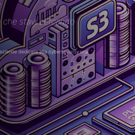
 che stavi cercando
 aziende dedicate alla cybersecurity una