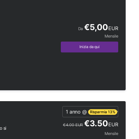
€5,00
EUR
Da
Mensile
Inizia da qui
1 anno @
Risparmia 13%
€3.50
EUR
€4.00 EUR
o si
Mensile