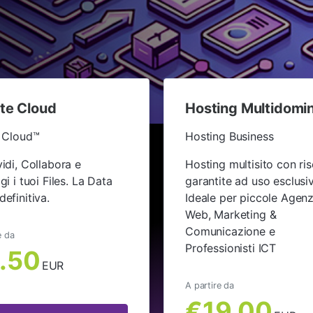
ate Cloud
Hosting Multidomin
 Cloud™
Hosting Business
idi, Collabora e
Hosting multisito con ri
i i tuoi Files. La Data
garantite ad uso esclusi
efinitiva.
Ideale per piccole Agenz
Web, Marketing &
Comunicazione e
e da
Professionisti ICT
.50
EUR
A partire da
€19.00