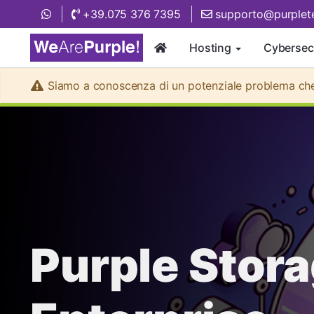
+39.075 376 7395
supporto@purplete
Hosting
Cybersec
Siamo a conoscenza di un potenziale problema che p
Purple Stor